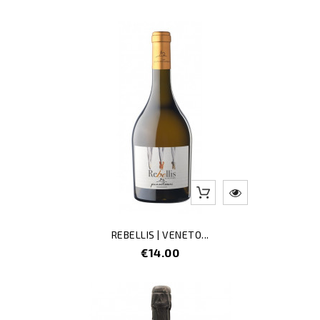
REBELLIS | VENETO...
Price
€14.00
-5