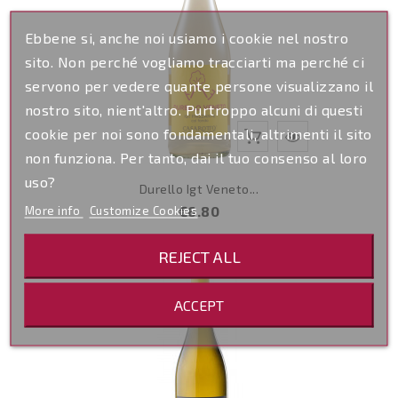
Ebbene si, anche noi usiamo i cookie nel nostro
sito. Non perché vogliamo tracciarti ma perché ci
servono per vedere quante persone visualizzano il
nostro sito, nient'altro. Purtroppo alcuni di questi
cookie per noi sono fondamentali, altrimenti il sito
non funziona. Per tanto, dai il tuo consenso al loro
uso?
Durello Igt Veneto...
Price
More info
Customize Cookies
€6.80
REJECT ALL
-3
ACCEPT