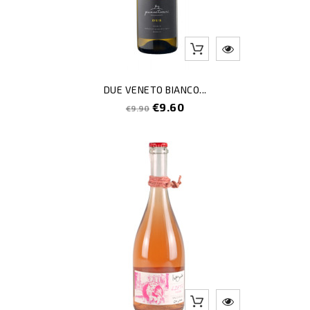
DUE VENETO BIANCO...
Regular
Price
€9.60
€9.90
price