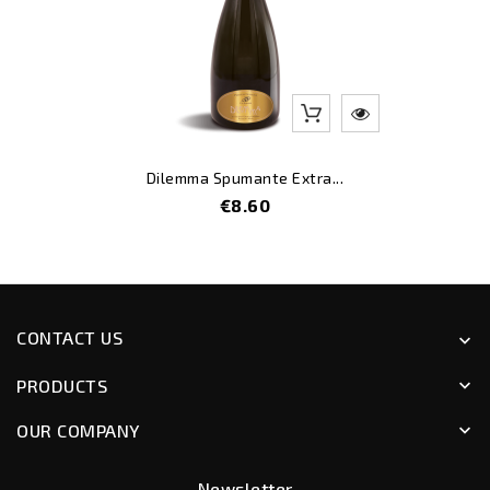
Dilemma Spumante Extra...
Price
€8.60
CONTACT US
keyboard_arrow_down
PRODUCTS
keyboard_arrow_down
OUR COMPANY
keyboard_arrow_down
Newsletter