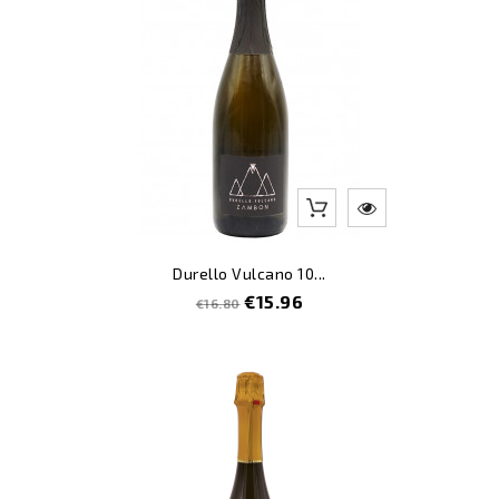
Durello Vulcano 10...
Regular
Price
€15.96
€16.80
price