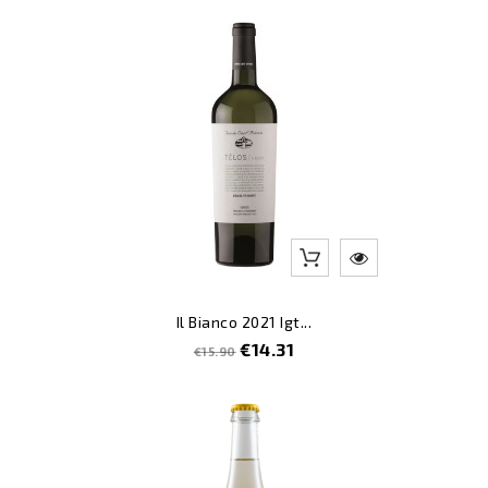
-10
Il Bianco 2021 Igt...
Regular
Price
€14.31
€15.90
price