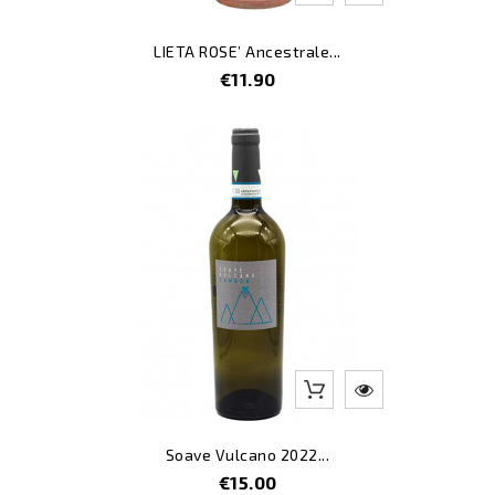
LIETA ROSE’ Ancestrale...
Price
€11.90
Soave Vulcano 2022...
Price
€15.00