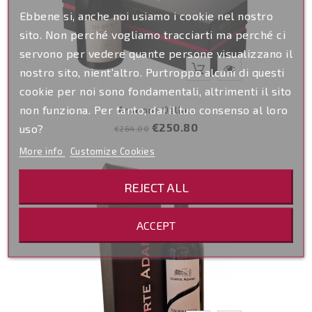
Ebbene si, anche noi usiamo i cookie nel nostro
sito. Non perché vogliamo tracciarti ma perché ci
servono per vedere quante persone visualizzano il
nostro sito, nient'altro. Purtroppo alcuni di questi
cookie per noi sono fondamentali, altrimenti il sito
non funziona. Per tanto, dai il tuo consenso al loro
Amarone Della...
Regular
Price
€250.80
uso?
€264.00
price
More info
Customize Cookies
-15
REJECT ALL
ACCEPT