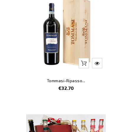
Tommasi-Ripasso...
Price
€32.70