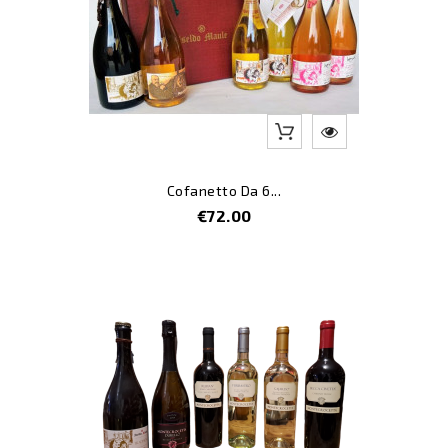
Cofanetto Da 6...
Price
€72.00
Pac