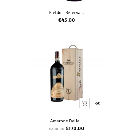
Iseldo - Riserva...
Price
€45.00
-15
Amarone Della...
Regular
Price
€170.00
€200.00