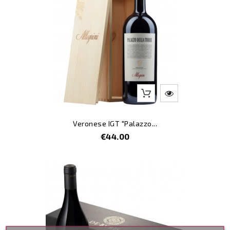
Veronese IGT "Palazzo...
Price
€44.00
-5