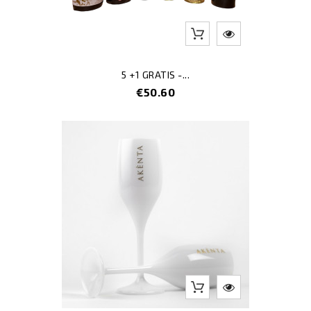
5 +1 GRATIS -...
Price
€50.60