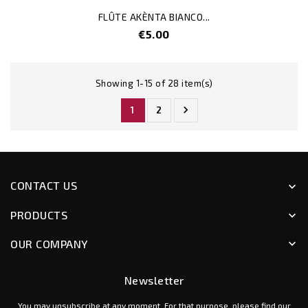
FLÛTE AKÈNTA BIANCO...
Price
€5.00
Showing 1-15 of 28 item(s)

1
2
CONTACT US
keyboard_arrow_down
PRODUCTS
keyboard_arrow_down
OUR COMPANY
keyboard_arrow_down
Newsletter
You may unsubscribe at any moment. For that purpose, please find our