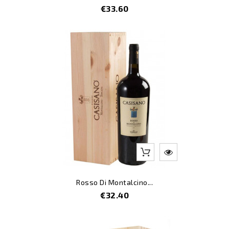
Price
€33.60
Rosso Di Montalcino...
Price
€32.40