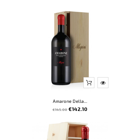
price
-2
Amarone Della...
Regular
Price
€142.10
€145.00
price