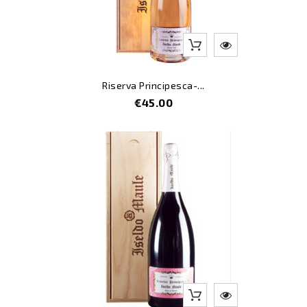
Riserva Principesca-...
Price
€45.00