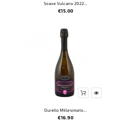
Soave Vulcano 2022...
Price
€15.00
Durello Millesimato...
Price
€16.90