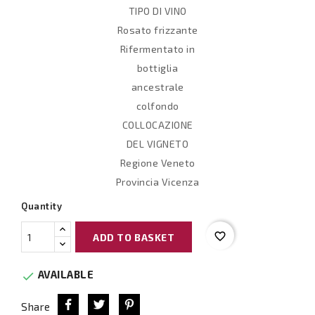
TIPO DI VINO
Rosato frizzante
Rifermentato in
bottiglia
ancestrale
colfondo
COLLOCAZIONE
DEL VIGNETO
Regione Veneto
Provincia Vicenza
Quantity
favorite_border
ADD TO BASKET
AVAILABLE

Share