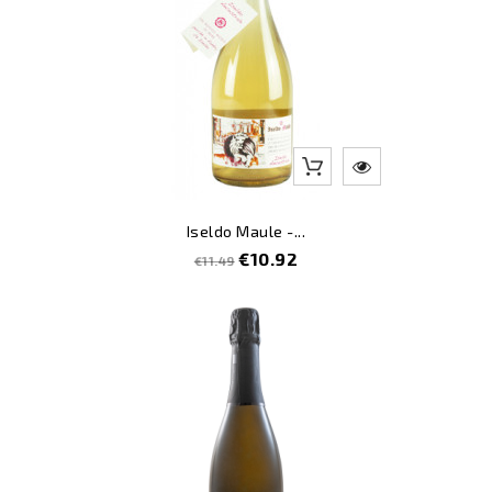
Iseldo Maule -...
Regular
Price
€10.92
€11.49
price