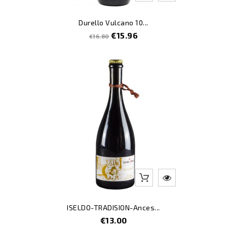
Durello Vulcano 10...
Regular
Price
€15.96
€16.80
price
ISELDO-TRADISION-Ances...
Price
€13.00