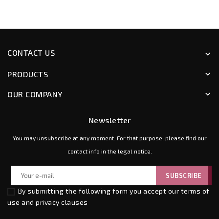
CONTACT US
keyboard_arrow_down
PRODUCTS
keyboard_arrow_down
OUR COMPANY
keyboard_arrow_down
Newsletter
You may unsubscribe at any moment. For that purpose, please find our
contact info in the legal notice.
By submitting the following form you accept our
terms of
use and privacy clauses