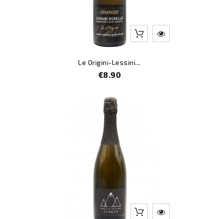
Le Origini-Lessini...
Price
€8.90
-5