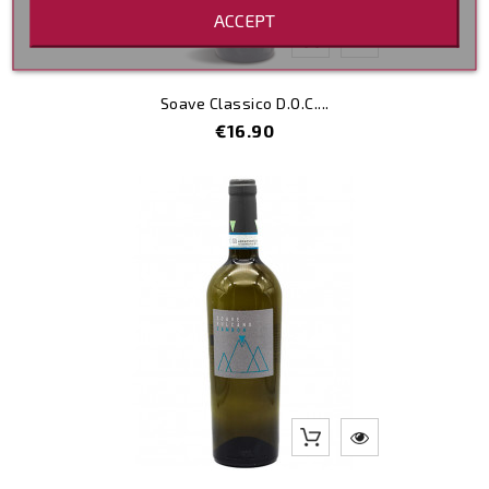
ACCEPT
Soave Classico D.O.C....
Price
€16.90