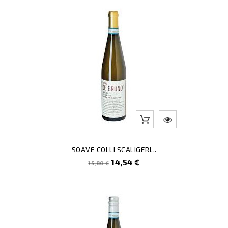
-8
SOAVE COLLI SCALIGERI...
Prezzo
Prezzo
14,54 €
15,80 €
pieno
-5