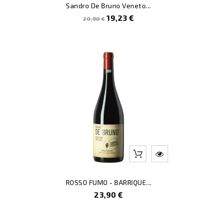
Sandro De Bruno Veneto...
Prezzo
Prezzo
19,23 €
20,90 €
pieno
ROSSO FUMO - BARRIQUE...
Prezzo
23,90 €