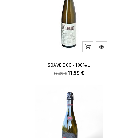
SOAVE DOC - 100%...
Prezzo
Prezzo
11,59 €
12,20 €
pieno