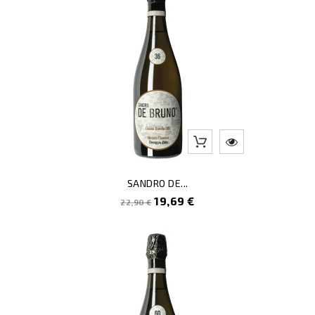
SANDRO DE...
Prezzo
Prezzo
19,69 €
22,90 €
pieno
-8