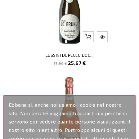
LESSINI DURELLO DOC...
Prezzo
Prezzo
25,67 €
27,90 €
pieno
Ebbene si, anche noi usiamo i cookie nel nostro
sito. Non perché vogliamo tracciarti ma perché ci
servono per vedere quante persone visualizzano il
nostro sito, nient'altro. Purtroppo alcuni di questi
cookie per noi sono fondamentali, altrimenti il sito