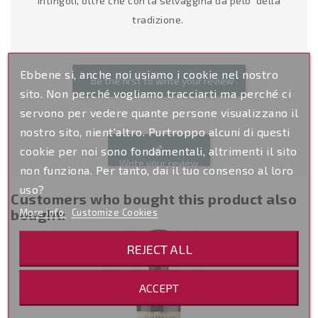
intingoli, oltre che con la selvaggina da pelo della
tradizione.
Ebbene si, anche noi usiamo i cookie nel nostro
Be the first to write your review
sito. Non perché vogliamo tracciarti ma perché ci
servono per vedere quante persone visualizzano il
nostro sito, nient'altro. Purtroppo alcuni di questi
edit
cookie per noi sono fondamentali, altrimenti il sito
Write your review
non funziona. Per tanto, dai il tuo consenso al loro
uso?
Customers who bought this product also
bought:
More info
Customize Cookies
REJECT ALL
ACCEPT