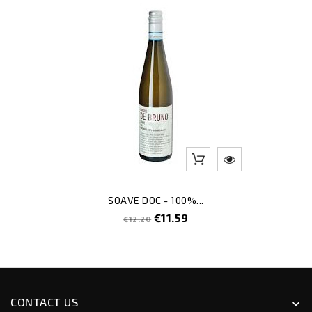
-5
SOAVE DOC - 100%...
Regular
Price
€11.59
€12.20
price
CONTACT US
keyboard_arrow_down