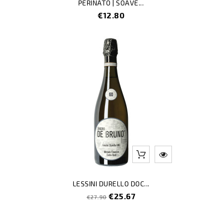
PERINATO | SOAVE...
Price
€12.80
-8
LESSINI DURELLO DOC...
Regular
Price
€25.67
€27.90
price