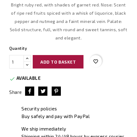
Bright ruby red, with shades of garnet red. Nose: Scent
of ripe red fruits spiced with a whisk of liquorice, black
pepper and nutmeg and a faint mineral vein. Palate:
Solid structure, full, with round and sweet tannins, soft
and elegant.
Quantity
favorite_border
ADD TO BASKET
AVAILABLE

Share
Security policies
Buy safely and pay with PayPal
We ship immediately
Shipping within 24/48 hours by express courier