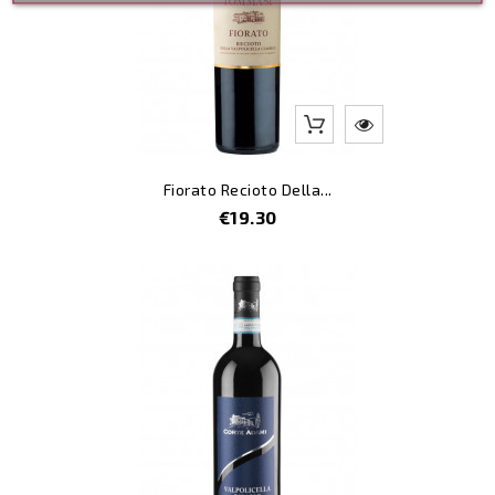
Fiorato Recioto Della...
Price
€19.30
-8