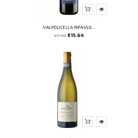
VALPOLICELLA RIPASSO...
Regular
Price
€15.64
€17.00
price