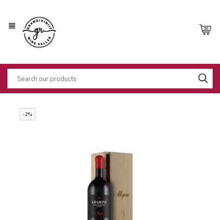
view_headline
-2%