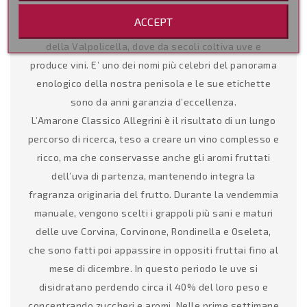
territorio, apprezzato soprattutto sui mercati esteri.
ACCEPT
La Famiglia Allegrini rappresenta un pezzo di storia
della Valpolicella, dove da secoli coltiva uve e
produce vini. E’ uno dei nomi più celebri del panorama
enologico della nostra penisola e le sue etichette
sono da anni garanzia d’eccellenza.
L’Amarone Classico Allegrini è il risultato di un lungo
percorso di ricerca, teso a creare un vino complesso e
ricco, ma che conservasse anche gli aromi fruttati
dell’uva di partenza, mantenendo integra la
fragranza originaria del frutto. Durante la vendemmia
manuale, vengono scelti i grappoli più sani e maturi
delle uve Corvina, Corvinone, Rondinella e Oseleta,
che sono fatti poi appassire in oppositi fruttai fino al
mese di dicembre. In questo periodo le uve si
disidratano perdendo circa il 40% del loro peso e
concentrando zuccheri e aromi. Nelle prime settimane