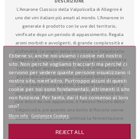
DESCRIZIONE
L’Amarone Classico della Valpolicella di Allegrini è
uno dei vini italiani più amati al mondo. L'Amarone in
generale è prodotto con le uve del territorio,
vinificate dopo un periodo di appassimento. Regala
aromi morbidi e avvolgenti, di grande complessità e
profondità. Le origini della viticoltura in Valpolicella
Ebbene si, anche noi usiamo i cookie nel nostro
risalgono al tempo dei Romani, come è antichissima la
sito. Non perché vogliamo tracciarti ma perché ci
tecnica dell’appassimento, che si è diffusa anche
servono per vedere quante persone visualizzano il
grazie alla predisposizione naturale della Corvina,
nostro sito, nient'altro. Purtroppo alcuni di questi
un’uva dalla buccia spessa, a essere sottoposta a
cookie per noi sono fondamentali, altrimenti il sito
questo tipo di pratica. In principio si produceva solo
non funziona. Per tanto, dai il tuo consenso al loro
vino dolce da uve appassite, il famoso Recioto della
uso?
Valpolicella, poi quando una botte di Recioto venne
More info
Customize Cookies
dimenticata in cantina e continuò la fermentazione
consumando tutti gli zuccheri, nacque per caso
REJECT ALL
l’Amarone. Oggi è diventato il vino simbolo del