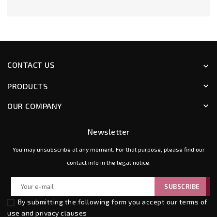
CONTACT US
keyboard_arrow_down
PRODUCTS
keyboard_arrow_down
OUR COMPANY
keyboard_arrow_down
Newsletter
You may unsubscribe at any moment. For that purpose, please find our
contact info in the legal notice.
By submitting the following form you accept our
terms of
use and privacy clauses