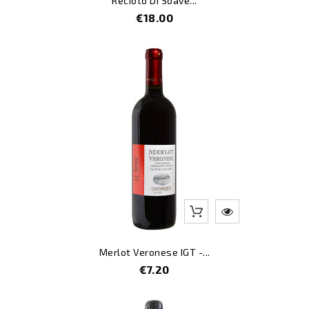
Recioto Di Soave...
Price
€18.00
Merlot Veronese IGT -...
Price
€7.20