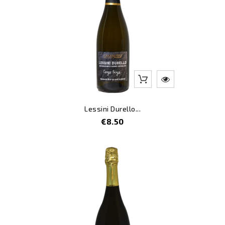
Lessini Durello...
Price
€8.50