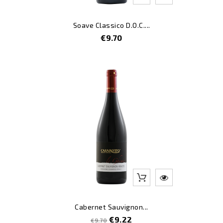
Soave Classico D.O.C....
Price
€9.70
-5
Cabernet Sauvignon...
Regular
Price
€9.22
€9.70