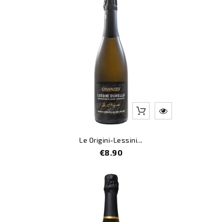
Le Origini-Lessini...
Price
€8.90
-10