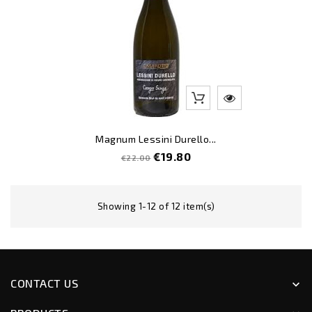
Magnum Lessini Durello...
Regular
Price
€19.80
€22.00
price
Showing 1-12 of 12 item(s)
CONTACT US
keyboard_arrow_down