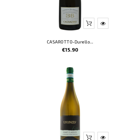
CASAROTTO-Durello...
Price
€15.90