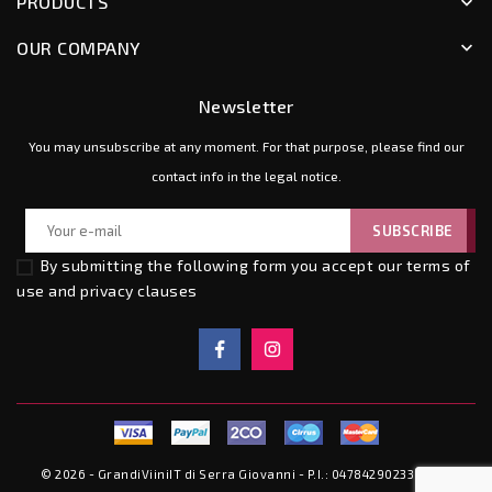
PRODUCTS
keyboard_arrow_down
OUR COMPANY
keyboard_arrow_down
Newsletter
You may unsubscribe at any moment. For that purpose, please find our
contact info in the legal notice.
By submitting the following form you accept our
terms of
use and privacy clauses
© 2026 - GrandiViiniIT di Serra Giovanni - P.I.: 04784290233 - C.F.: