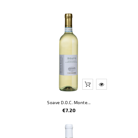
price
Soave D.O.C. Monte...
Price
€7.20