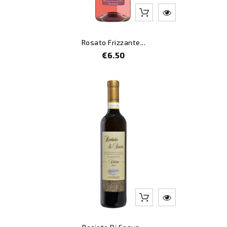
Rosato Frizzante...
Price
€6.50