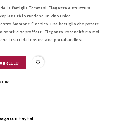
a della famiglia Tommasi. Eleganza e struttura,
mplessità lo rendono un vino unico.
 nostro Amarone Classico, una bottiglia che potete
a sentirvi sopraffatti. Eleganza, rotondità ma mai
ono i tratti del nostro vino portabandiera.
favorite_border
CARRELLO
zino
 paga con PayPal