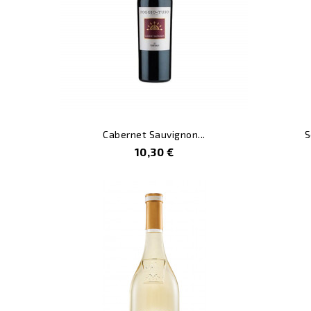
Cabernet Sauvignon...
S
Prezzo
10,30 €
Non Disponibil
-20