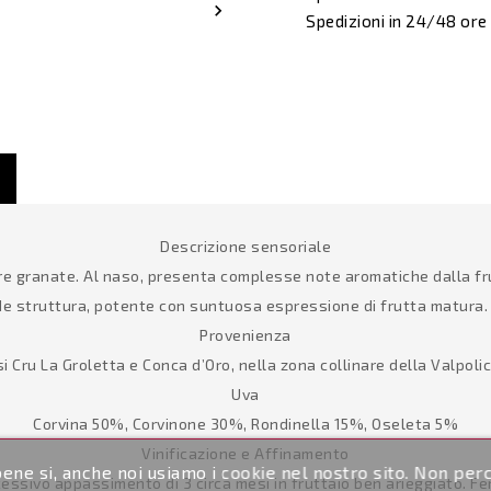

Spedizioni in 24/48 ore
Descrizione sensoriale
e granate. Al naso, presenta complesse note aromatiche dalla frut
ande struttura, potente con suntuosa espressione di frutta matura.
Provenienza
si Cru La Groletta e Conca d’Oro, nella zona collinare della Valpolic
Uva
Corvina 50%, Corvinone 30%, Rondinella 15%, Oseleta 5%
Vinificazione e Affinamento
ene si, anche noi usiamo i cookie nel nostro sito. Non per
ssivo appassimento di 3 circa mesi in fruttaio ben arieggiato. Fe