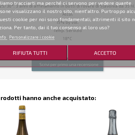
liamo tracciarti ma perché ci servono per vedere quante
25/30°. 3 anni di affinamento in botti di rovere di Slavonia da 35 hl
sone visualizzano il nostro sito, nient'altro. Purtroppo alc
Alcol
questi cookie per noi sono fondamentali, altrimenti il sito 
15% by vol.
ziona. Per tanto, dai il tuo consenso al loro uso?
Temp. Servizio
info
Personalizzare i cookie
18°C
RIFIUTA TUTTI
ACCETTO
Scrivi per primo una recensione
prodotti hanno anche acquistato: