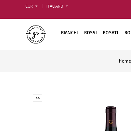
arrow_drop_down
arrow_drop_down
EUR
ITALIANO
BIANCHI
ROSSI
ROSATI
BO
Home
-5%