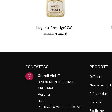
Lugana 'Prestige' Ca'...
Prezzo
Prezzo
9,44 €
11,80 €
pieno
CONTATTACI
PRODOTTI
Grandi Vini IT
Offerte
37030 MONTECCHIA DI
Nuovi prodot
CROSARA
Più venduti
Verona
Italia
Bianchi
P.I.: 04784290233 REA: VR
Bollicine