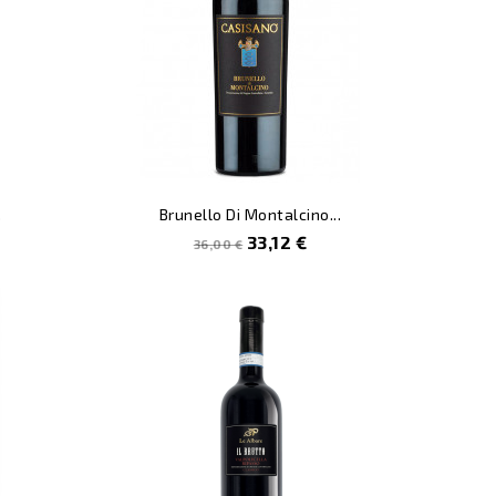
.
Brunello Di Montalcino...
Prezzo
Prezzo
33,12 €
36,00 €
pieno
-4%