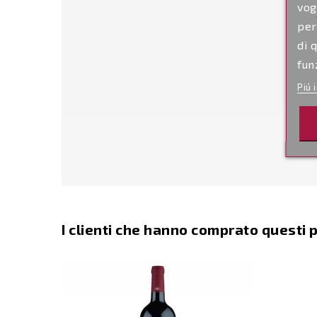
vog
per
di 
fun
Piú 
I clienti che hanno comprato questi 