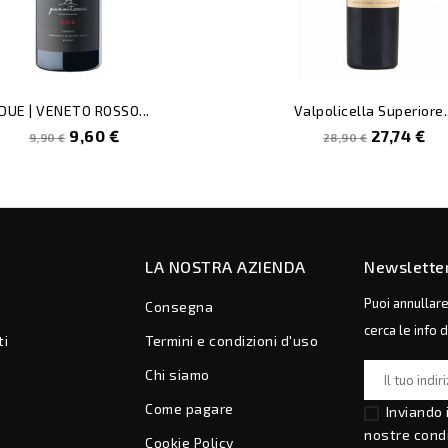
DUE | VENETO ROSSO...
Valpolicella Superiore..
Prezzo
Prezzo
Prezzo
Prezzo
9,60 €
27,74 €
9,90 €
28,90 €
pieno
pieno
LA NOSTRA AZIENDA
Newslette
Puoi annullar
Consegna
cerca le info 
ti
Termini e condizioni d'uso
Chi siamo
Come pagare
Inviando 
nostre
condi
Cookie Policy