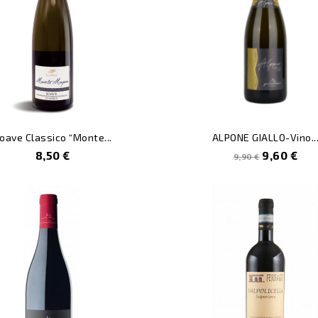
oave Classico “Monte...
ALPONE GIALLO-Vino..
Prezzo
Prezzo
Prezzo
8,50 €
9,60 €
9,90 €
pieno
e
%
-3%