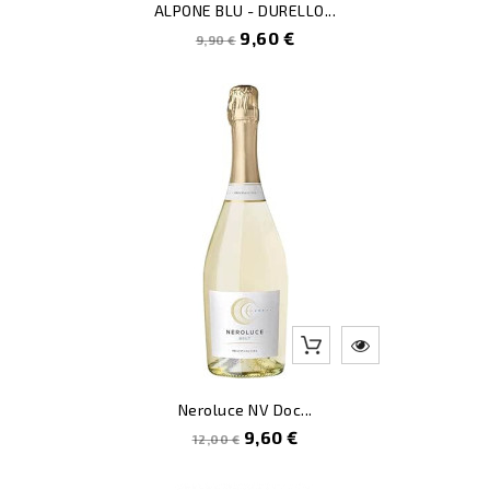
ALPONE BLU - DURELLO...
Prezzo
Prezzo
9,60 €
9,90 €
pieno
-20
Neroluce NV Doc...
Prezzo
Prezzo
9,60 €
12,00 €
pieno