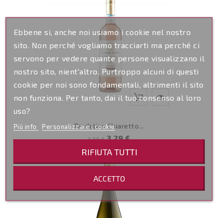
Ebbene si, anche noi usiamo i cookie nel nostro
sito. Non perché vogliamo tracciarti ma perché ci
servono per vedere quante persone visualizzano il
nostro sito, nient'altro. Purtroppo alcuni di questi
cookie per noi sono fondamentali, altrimenti il sito
non funziona. Per tanto, dai il tuo consenso al loro
uso?
Bardolino Chiaretto...
Piú info
Personalizzare i cookie
Prezzo
Prezzo
3,29 €
7,30 €
pieno
RIFIUTA TUTTI
ACCETTO