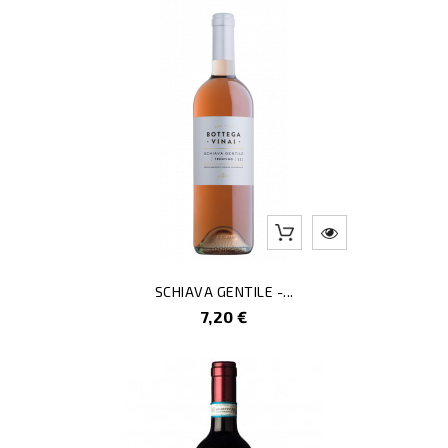
SCHIAVA GENTILE -...
Prezzo
7,20 €
-40