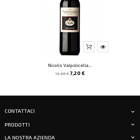
Nicolis Valpolicella...
Prezzo
Prezzo
7,20 €
12,00 €
pieno
CONTATTACI
keyboard_arrow_down
PRODOTTI
keyboard_arrow_down
LA NOSTRA AZIENDA
keyboard_arrow_down