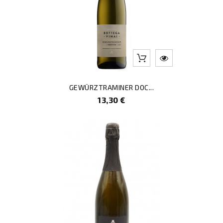
GEWÜRZTRAMINER DOC...
Prezzo
13,30 €
-5