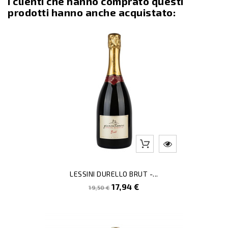
I clienti che hanno comprato questi
prodotti hanno anche acquistato:
-8
LESSINI DURELLO BRUT -...
Prezzo
Prezzo
17,94 €
19,50 €
pieno
-55