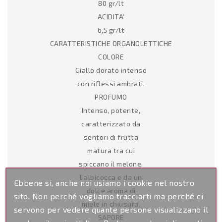
80 gr/lt
ACIDITA’
6,5 gr/lt
CARATTERISTICHE ORGANOLETTICHE
COLORE
Giallo dorato intenso
con riflessi ambrati.
PROFUMO
Intenso, potente,
caratterizzato da
sentori di frutta
matura tra cui
spiccano il melone,
l’albicocca e da un
Ebbene si, anche noi usiamo i cookie nel nostro
dolce aroma di
sito. Non perché vogliamo tracciarti ma perché ci
miele in chiusura.
servono per vedere quante persone visualizzano il
SAPORE