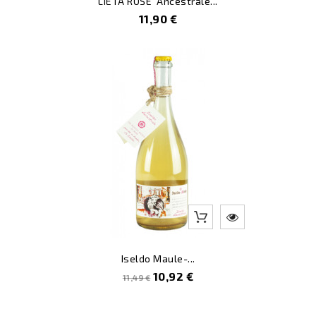
LIETA ROSE’ Ancestrale...
Prezzo
11,90 €
-5
Iseldo Maule-...
Prezzo
Prezzo
10,92 €
11,49 €
pieno