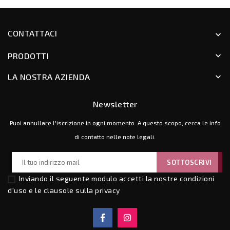
CONTATTACI
keyboard_arrow_down
PRODOTTI
keyboard_arrow_down
LA NOSTRA AZIENDA
keyboard_arrow_down
Newsletter
Puoi annullare l'iscrizione in ogni momento. A questo scopo, cerca le info
di contatto nelle note legali.
Inviando il seguente modulo accetti la nostre
condizioni
d'uso e le clausole sulla privacy