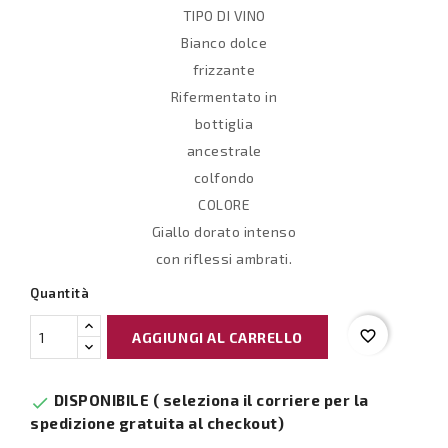
TIPO DI VINO
Bianco dolce
frizzante
Rifermentato in
bottiglia
ancestrale
colfondo
COLORE
Giallo dorato intenso
con riflessi ambrati.
Quantità
favorite_border
AGGIUNGI AL CARRELLO
DISPONIBILE ( seleziona il corriere per la

spedizione gratuita al checkout)