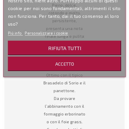
nostro sito, nient'altro. Purtroppo alcuni di questi
Pieno, dolce,
cookie per noi sono fondamentali, altrimenti il sito
rotondo e molto
non funziona. Per tanto, dai il tuo consenso al loro
persistente,
uso?
presenta una nota
Piú info
Personalizzare i cookie
finale lunga e pulita
di mandorla.
RIFIUTA TUTTI
ABBINAMENTI
Si abbina con tutta la
ACCETTO
pasticceria secca.
Ottimo con il tipico
Brasadelo di Sorio e il
panettone.
Da provare
l’abbinamento con il
formaggio erborinato
o con il foie grass.