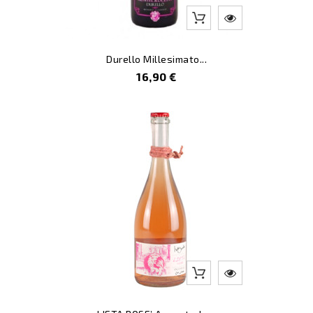
Durello Millesimato...
Prezzo
16,90 €