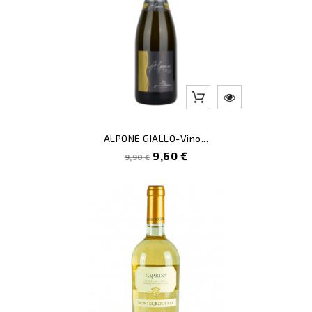
ALPONE GIALLO-Vino...
Prezzo
Prezzo
9,60 €
9,90 €
pieno