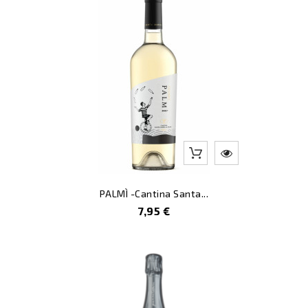
PALMÌ -Cantina Santa...
Prezzo
7,95 €
-3