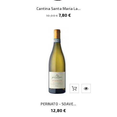
Cantina Santa Maria La...
Prezzo
Prezzo
7,80 €
10,00 €
pieno
PERINATO - SOAVE...
Prezzo
12,80 €