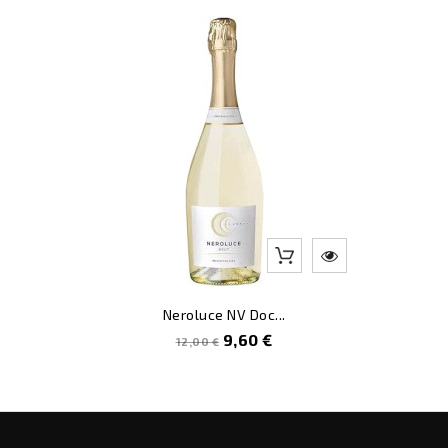
-20
Neroluce NV Doc...
Prezzo
Prezzo
9,60 €
12,00 €
pieno