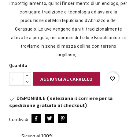
imbottigliamento, quindi l'inserimento di un enologo, per
coniugare tradizione e tecnologia ed avviare la
produzione del Montepulciano d'Abruzzo e del
Cerasuolo. Le uve vengono da viti tradizionalmente
allevate a pergola, nei comuni di Tollo e Bucchianico: ci
troviamo in zone di mezza collina con terreno
argilloso,...
Quantità
favorite_border
AGGIUNGI AL CARRELLO
DISPONIBILE ( seleziona il corriere per la

spedizione gratuita al checkout)
Condividi
Sicuro al 100%