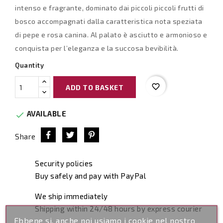
intenso e fragrante, dominato dai piccoli piccoli frutti di
bosco accompagnati dalla caratteristica nota speziata
di pepe e rosa canina. Al palato è asciutto e armonioso e
conquista per l’eleganza e la succosa bevibilità.
Quantity
favorite_border
ADD TO BASKET
AVAILABLE

Share
Security policies
Buy safely and pay with PayPal
We ship immediately
Shipping within 24/48 hours by express courier
Ebbene si, anche noi usiamo i cookie nel nostro