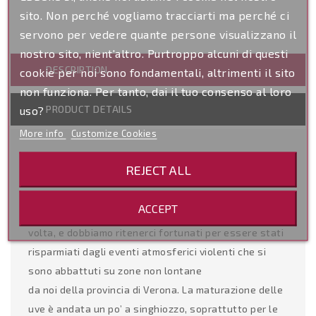
sito. Non perché vogliamo tracciarti ma perché ci
servono per vedere quante persone visualizzano il
nostro sito, nient'altro. Purtroppo alcuni di questi
DESCRIPTION
cookie per noi sono fondamentali, altrimenti il sito
non funziona. Per tanto, dai il tuo consenso al loro
PRODUCT DETAILS
uso?
More info
Customize Cookies
DESCRIZIONE
REJECT ALL
Il 2021 non è stato certo un anno fortunato, lo
sappiamo: la pandemia, gli uragani, la grandine. La
ACCEPT
natura ha però saputo stupirci anche questa
volta, e dobbiamo ritenerci fortunati per essere stati
risparmiati dagli eventi atmosferici violenti che si
sono abbattuti su zone non lontane
da noi della provincia di Verona. La maturazione delle
uve è andata un po’ a singhiozzo, soprattutto per le