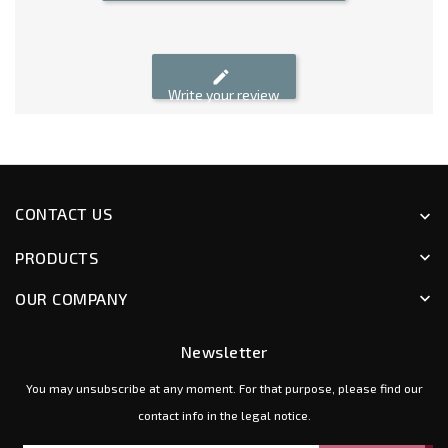
edit
Write your review
CONTACT US
keyboard_arrow_down
PRODUCTS
keyboard_arrow_down
OUR COMPANY
keyboard_arrow_down
Newsletter
You may unsubscribe at any moment. For that purpose, please find our
contact info in the legal notice.