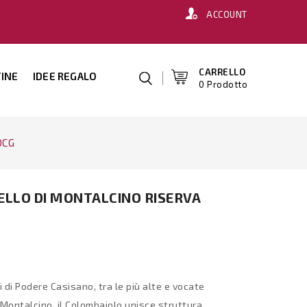
ACCOUNT
CARRELLO
INE
IDEE REGALO
0 Prodotto
OCG
LLO DI MONTALCINO RISERVA
i di Podere Casisano, tra le più alte e vocate
i Montalcino, il Colombaiolo unisce struttura,