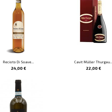
Recioto Di Soave...
Cavit Müller Thurgau..
Prezzo
Prezzo
24,00 €
22,00 €