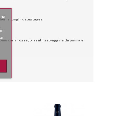
ché
lieri e lunghi délestages.
.
uni
non
ome carni rosse, brasati, selvaggina da piuma e
Non Disponibi