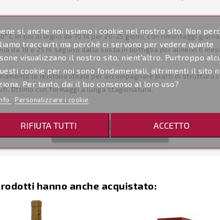
ene si, anche noi usiamo i cookie nel nostro sito. Non per
C in tini di legno da 70 hl per 20-25 giorni, con rimontaggi giorna
liamo tracciarti ma perché ci servono per vedere quante
nia da 18 e 25 hl seguito dalla sosta in bottiglia per almeno 6 mesi
sone visualizzano il nostro sito, nient'altro. Purtroppo alc
questi cookie per noi sono fondamentali, altrimenti il sito 
namento lo rendono ideale per accompagnare piatti di struttura c
ziona. Per tanto, dai il tuo consenso al loro uso?
ufi. Ottimo con formaggi a lunga stagionatura.
info
Personalizzare i cookie
RIFIUTA TUTTI
ACCETTO
Scrivi per primo una recensione
prodotti hanno anche acquistato: