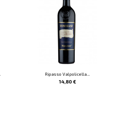
.
Ripasso Valpolicella...
Prezzo
14,80 €