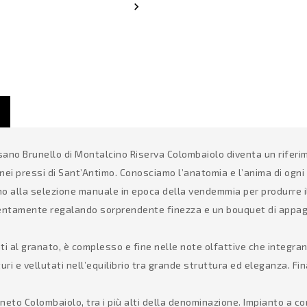

Casisano Brunello di Montalcino Riserva Colombaiolo diventa un rife
ei pressi di Sant’Antimo. Conosciamo l’anatomia e l’anima di ogni
no alla selezione manuale in epoca della vendemmia per produrre i
a lentamente regalando sorprendente finezza e un bouquet di appa
al granato, è complesso e fine nelle note olfattive che integrano 
ri e vellutati nell’equilibrio tra grande struttura ed eleganza. Fi
gneto Colombaiolo, tra i più alti della denominazione. Impianto a c