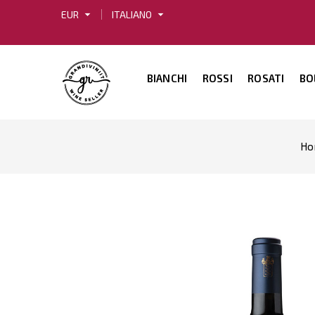
arrow_drop_down
arrow_drop_down
EUR
ITALIANO
BIANCHI
ROSSI
ROSATI
BO
Ho