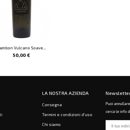
ambon Vulcano Soave...
Prezzo
50,00 €
LA NOSTRA AZIENDA
Newslette
Puoi annullar
Consegna
cerca le info 
ti
Termini e condizioni d'uso
Chi siamo