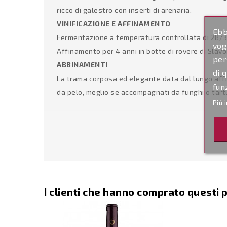
ricco di galestro con inserti di arenaria.
VINIFICAZIONE E AFFINAMENTO
Ebb
Fermentazione a temperatura controllata di 28/30° 
vog
Affinamento per 4 anni in botte di rovere di Slavo
per
ABBINAMENTI
di 
La trama corposa ed elegante data dal lungo affi
fun
da pelo, meglio se accompagnati da funghi o tart
Piú 
I clienti che hanno comprato questi 