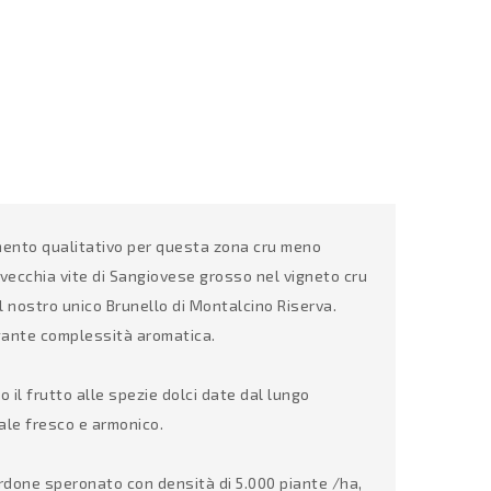
rimento qualitativo per questa zona cru meno
 vecchia vite di Sangiovese grosso nel vigneto cru
l nostro unico Brunello di Montalcino Riserva.
gante complessità aromatica.
il frutto alle spezie dolci date dal lungo
nale fresco e armonico.
ordone speronato con densità di 5.000 piante /ha,