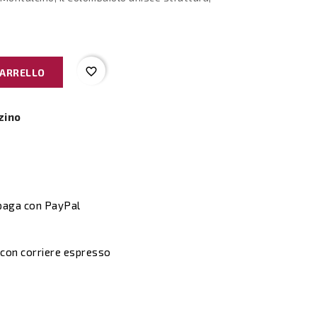
favorite_border
CARRELLO
zino
 paga con PayPal
 con corriere espresso