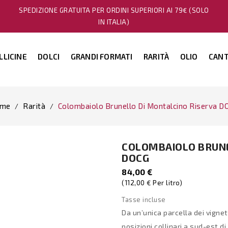
SPEDIZIONE GRATUITA PER ORDINI SUPERIORI AI 79€ (SOLO
IN ITALIA)
LLICINE
DOLCI
GRANDI FORMATI
RARITÀ
OLIO
CANT
me
Rarità
Colombaiolo Brunello Di Montalcino Riserva D
COLOMBAIOLO BRUNE
DOCG
84,00 €
(112,00 € Per litro)
Tasse incluse
Da un’unica parcella dei vignet
posizioni collinari a sud-est d