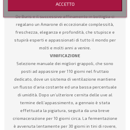
opportunamente ventilato, La maturazione per cinque
ACCETTO
anni in botte di rovere nelle cantine dell’antica villa
De Buris e il successivo affinamento in bottiglia ci
regalano un Amarone di eccezionale complessità,
freschezza, eleganza e profondità, che stupisce e
stupirà esperti e appassionati di tutto il mondo per
molti e molti anni a venire.
VINIFICAZIONE
Selezione manuale dei migliori grappoli, che sono
posti ad appassire per 110 giorni nel fruttaio
dedicato, dove un sistema di ventilazione mantiene
un flusso d’aria costante ed una bassa percentuale
di umidità. Dopo un’ulteriore cernita delle uve al
termine dell’appassimento, a gennaio è stata
effettuata la pigiatura, seguita da una breve
criomacerazione per 10 giorni circa. La fermentazione
è avvenuta lentamente per 30 giorni in tini di rovere,