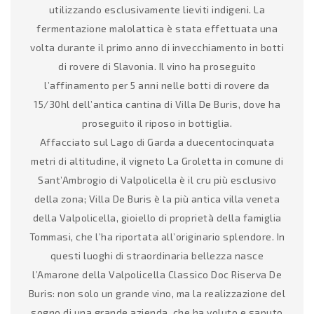
utilizzando esclusivamente lieviti indigeni. La
fermentazione malolattica è stata effettuata una
volta durante il primo anno di invecchiamento in botti
di rovere di Slavonia. Il vino ha proseguito
l’affinamento per 5 anni nelle botti di rovere da
15/30hl dell’antica cantina di Villa De Buris, dove ha
proseguito il riposo in bottiglia.
Affacciato sul Lago di Garda a duecentocinquata
metri di altitudine, il vigneto La Groletta in comune di
Sant’Ambrogio di Valpolicella è il cru più esclusivo
della zona; Villa De Buris è la più antica villa veneta
della Valpolicella, gioiello di proprietà della famiglia
Tommasi, che l’ha riportata all’originario splendore. In
questi luoghi di straordinaria bellezza nasce
l’Amarone della Valpolicella Classico Doc Riserva De
Buris: non solo un grande vino, ma la realizzazione del
sogno di una grande azienda, che ha voluto e saputo