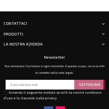
CONTATTACI
keyboard_arrow_down
PRODOTTI
keyboard_arrow_down
LA NOSTRA AZIENDA
keyboard_arrow_down
Newsletter
Puoi annullare l'iscrizione in ogni momento. A questo scopo, cerca le info
di contatto nelle note legali.
Inviando il seguente modulo accetti la nostre
condizioni
d'uso e le clausole sulla privacy