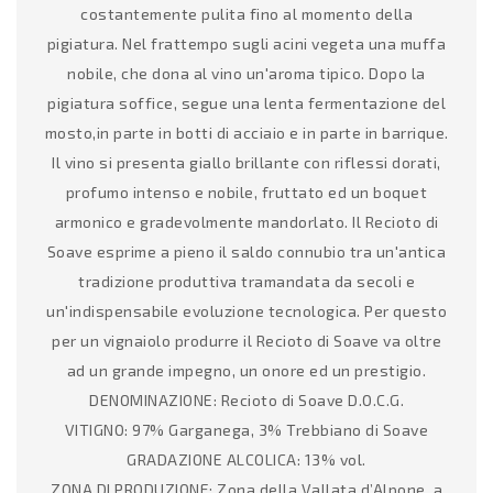
costantemente pulita fino al momento della
pigiatura. Nel frattempo sugli acini vegeta una muffa
nobile, che dona al vino un'aroma tipico. Dopo la
pigiatura soffice, segue una lenta fermentazione del
mosto,in parte in botti di acciaio e in parte in barrique.
Il vino si presenta giallo brillante con riflessi dorati,
profumo intenso e nobile, fruttato ed un boquet
armonico e gradevolmente mandorlato. Il Recioto di
Soave esprime a pieno il saldo connubio tra un'antica
tradizione produttiva tramandata da secoli e
un'indispensabile evoluzione tecnologica. Per questo
per un vignaiolo produrre il Recioto di Soave va oltre
ad un grande impegno, un onore ed un prestigio.
DENOMINAZIONE: Recioto di Soave D.O.C.G.
VITIGNO: 97% Garganega, 3% Trebbiano di Soave
GRADAZIONE ALCOLICA: 13% vol.
ZONA DI PRODUZIONE: Zona della Vallata d’Alpone, a