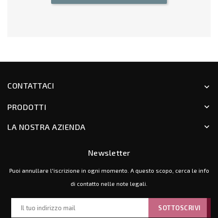
CONTATTACI
keyboard_arrow_down
PRODOTTI
keyboard_arrow_down
LA NOSTRA AZIENDA
keyboard_arrow_down
Newsletter
Puoi annullare l'iscrizione in ogni momento. A questo scopo, cerca le info
di contatto nelle note legali.