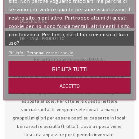
sito. Non perché vogliamo tracciarti ma perché ci
servono per vedere quante persone visualizzano il
nostro sito, nient'altro. Purtroppo alcuni di questi
DESCRIZIONE
cookie per noi sono fondamentali, altrimenti il sito
non funziona. Per tanto, dai il tuo consenso al loro
DETTAGLI PRODOTTO
uso?
Piú info
Personalizzare i cookie
Recioto di Soave Classico D.O.C.G.
Divino
RIFIUTA TUTTI
Il suo nome recioto deriva dal termine dialettale che
in altre parole la parte alta del grappolo dell'uva
ACCETTO
Garganega più ricca di zuccheri, perchè meglio
esposta al sole. Per ottenere questo nettare
speciale, infatti, vengono selezionati a mano i
grappoli migliori per essere posti su cassette in locali
ben areati e asciutti (fruttai). L'uva a riposo viene
lasciata appassire per il periodo invernale,