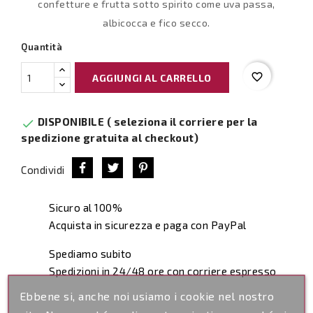
confetture e frutta sotto spirito come uva passa,
albicocca e fico secco.
Quantità
favorite_border
AGGIUNGI AL CARRELLO
DISPONIBILE ( seleziona il corriere per la

spedizione gratuita al checkout)
Condividi
Sicuro al 100%
Acquista in sicurezza e paga con PayPal
Spediamo subito
Spedizioni in 24/48 ore con corriere espresso
Ebbene si, anche noi usiamo i cookie nel nostro